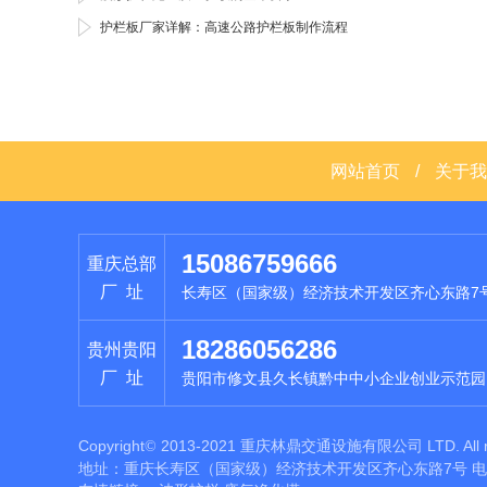
护栏板厂家详解：高速公路护栏板制作流程
网站首页
/
关于我
15086759666
重庆总部
厂 址
长寿区（国家级）经济技术开发区齐心东路7
18286056286
贵州贵阳
厂 址
贵阳市修文县久长镇黔中中小企业创业示范园
Copyright
2013-2021 重庆林鼎交通设施有限公司 LTD. All rig
©
地址：重庆长寿区（国家级）经济技术开发区齐心东路7号 电话：1