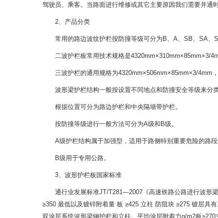
驾驶员、乘客。当路面进行维修或其它主要原因我们需要并通
2、产品分类
常用的路边波纹护栏按防撞等级可分为B、A、SB、SA、
二波护栏板常用技术规格是4320mm×310mm×85mm×3/4mm
三波护栏的通用规格为4320mm×506mm×85mm×3/4mm，
波形梁护栏结构一般按设置不同地点和防撞安全等级来分
根据位置可分为路边护栏和中央隔墙带护栏。
按防撞等级进行一般方法可分为A级和B级。
A级护栏结构属于加强型，适用于路侧特别重要危险的路段
B级用于专用公路。
3、波形护栏板国家标准
通行业发展标准JT/T281—2007《高速铁路公路进行波
≥350 最低以及镀锌附着量 板 ≥425 立柱 防阻块 ≥275 镀层
双涂层系统波形梁钢护栏和立柱。平均涂层附着力g/m2板≥27