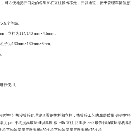
时，可方便地把开口处的各组护栏立柱拔出移走，开辟通道，便于管理车辆信息
SS五个等级。
，立柱为114/140 mm×4.5mm。
柱子为130mm×130mm×6mm。
类。
进行使用;
形梁钢护栏》热浸镀锌处理波形梁钢护栏和立柱：热镀锌工艺防腐层质量 镀锌材料附着量
具有厚度 μm 平均提高镀层组织厚度 板 ≥85 立柱 防阻块 ≥50 最低影响镀层结构
0支柱平均涂层厚度微米板≥39支柱平均涂层厚度微米板≥76支柱。