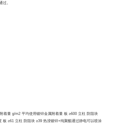
通过。
 g/m2 平均使用镀锌金属附着量 板 ≥600 立柱 防阻块
厚度 板 ≥61 立柱 防阻块 ≥39 热浸镀锌+纯聚酯通过静电可以喷涂