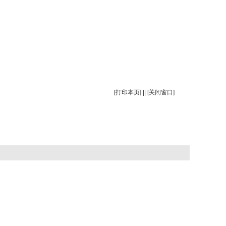
[
打印本页
] || [
关闭窗口
]