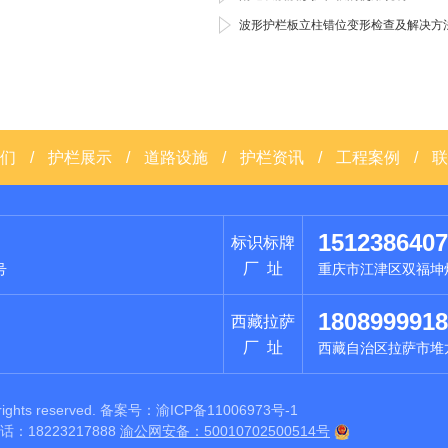
波形护栏板立柱错位变形检查及解决方
们
/
护栏展示
/
道路设施
/
护栏资讯
/
工程案例
/
联
1512386407
标识标牌
厂 址
号
重庆市江津区双福坤
1808999918
西藏拉萨
厂 址
西藏自治区拉萨市堆
hts reserved. 备案号：
渝ICP备11006973号-1
8223217888
渝公网安备：50010702500514号