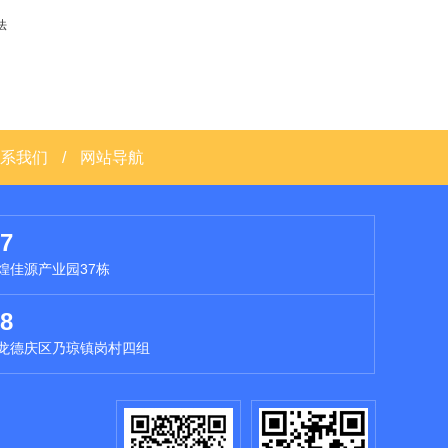
法
系我们
/
网站导航
7
煌佳源产业园37栋
8
龙德庆区乃琼镇岗村四组