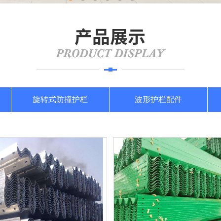
旋转式防撞护栏
波形护栏配件